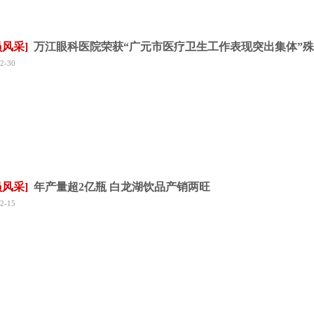
员风采]
万江眼科医院荣获“广元市医疗卫生工作表现突出集体”
2-30
员风采]
年产量超2亿瓶 白龙湖饮品产销两旺
2-15