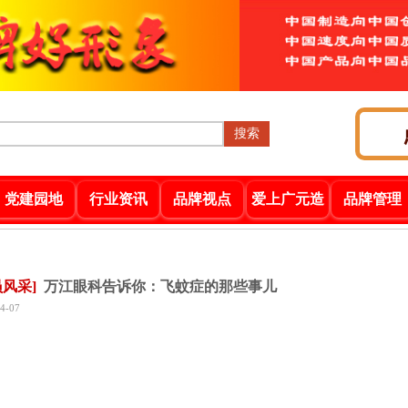
搜索
党建园地
行业资讯
品牌视点
爱上广元造
品牌管理
员风采]
万江眼科告诉你：飞蚊症的那些事儿
4-07