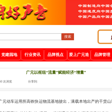
搜索
党建园地
行业资讯
品牌视点
爱上广元造
品牌管理
广元以枢纽“流量”赋能经济“增量”
50
次浏览
|
|
分享到:
车”从广元动车运用所高铁快运物流基地驶出，满载本地出产的干货